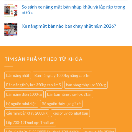
So sánh xe nâng mặt bàn nhập khẩu và lắp ráp trong
nước
Xe nâng mặt bàn nào bán chạy nhất năm 2026?
TÌM SẢN PHẨM THEO TỪ KHÓA
bàn nâng nhật
Bàn nâng tay 1000 kg nâng cao 1m
Bàn nâng thủy lực 350kg cao 1m5
bàn nâng thủy lực 800kg
bàn nâng điện 1000kg
bán bàn nâng thủy lực 2 tấn
bộ nguồn mini điện
Bộ nguồn thủy lực giá rẻ
cẩu mini bằng tay 2000kg
kẹp phuy đôi nhật bản
Lốp 700-12 DunLop- Thái Lan
Lốp xúc lật 26.5-25/28PR Solideal- SRILANKA
mua xe đẩy 250kg