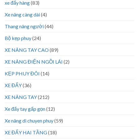
xe đẩy hàng
(83)
Xe nâng càng dài
(4)
Thang nâng người
(44)
Bộ kẹp phuy
(24)
XE NÂNG TAY CAO
(89)
XE NÂNG ĐIỆN NGỒI LÁI
(2)
KẸP PHUY ĐÔI
(14)
XE ĐẨY
(36)
XE NÂNG TAY
(212)
Xe đẩy tay gấp gọn
(12)
Xe nâng di chuyen phuy
(59)
XE ĐẨY HAI TẦNG
(18)