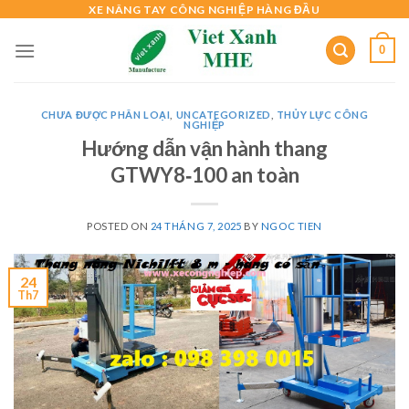
Skip
XE NÂNG TAY CÔNG NGHIỆP HÀNG ĐẦU
to
0
content
CHƯA ĐƯỢC PHÂN LOẠI
,
UNCATEGORIZED
,
THỦY LỰC CÔNG
NGHIỆP
Hướng dẫn vận hành thang
GTWY8‑100 an toàn
POSTED ON
24 THÁNG 7, 2025
BY
NGOC TIEN
24
Th7