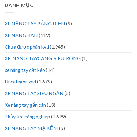
DANH MỤC
XE NÂNG TAY BẰNG ĐIỆN
(9)
XE NÂNG BÀN
(119)
Chưa được phân loại
(1.945)
XE-NANG-TAYCANG-SIEU-RONG
(1)
xe nâng tay cắt kéo
(14)
Uncategorized
(1.679)
XE NÂNG TAY SIÊU NGẮN
(5)
Xe nâng tay gắn cân
(19)
Thủy lực công nghiệp
(1.699)
XE NÂNG TAY MẠ KẼM
(5)