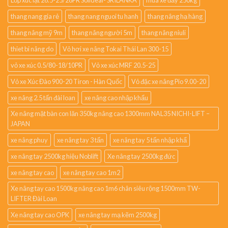
thang nang gia rẻ
thang nang nguoi tu hanh
thang nâng hạ hàng
thang nâng mỹ 9m
thang nâng người 5m
thang nâng niuli
thiet bi nâng do
Vỏ hơi xe nâng Tokai Thái Lan 300-15
vỏ xe xúc 0.5/80-18/10PR
Vỏ xe xúc MRF 20.5-25
Vỏ xe Xúc Đào 900-20 Tiron - Hàn Quốc
Vỏ đặc xe nâng Pio 9.00-20
xe nâng 2.5 tấn đài loan
xe nâng cao nhập khẩu
Xe nâng mặt bàn con lăn 350kg nâng cao 1300mm NAL35 NICHI-LIFT –
JAPAN
xe nâng phuy
xe nâng tay 3 tấn
xe nâng tay 5 tấn nhập khẩ
xe nâng tay 2500kg hiệu Noblift
Xe nâng tay 2500kg đức
xe nâng tay cao
xe nâng tay cao 1m2
Xe nâng tay cao 1500kg nâng cao 1m6 chân siêu rộng 1500mm TW-
LIFTER Đài Loan
Xe nâng tay cao OPK
xe nâng tay mạ kẽm 2500kg