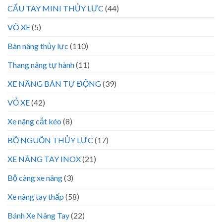
CẨU TAY MINI THỦY LỰC
(44)
VÕ XE
(5)
Bàn nâng thủy lực
(110)
Thang nâng tự hành
(11)
XE NÂNG BÁN TỰ ĐỘNG
(39)
VỎ XE
(42)
Xe nâng cắt kéo
(8)
BỘ NGUỒN THỦY LỰC
(17)
XE NÂNG TAY INOX
(21)
Bộ càng xe nâng
(3)
Xe nâng tay thấp
(58)
Bánh Xe Nâng Tay
(22)