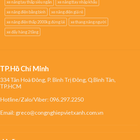
xe nâng tay thấp siêu ngắn
xe nâng ttay nhập khẩu
xe nâng điện bằng bình
xe nâng điện giá rẻ
xe nâng điện thấp 2000kg đứng lái
xe thang nâng người
xe đẩy hàng 2 tầng
TP.Hồ Chí Minh
334 Tân Hoà Đông, P. Bình Trị Đông, Q.Bình Tân,
TP.HCM
Hotline/Zalo/Viber:
096.297.2250
Email:
greco@congnghiepvietxanh.com.vn